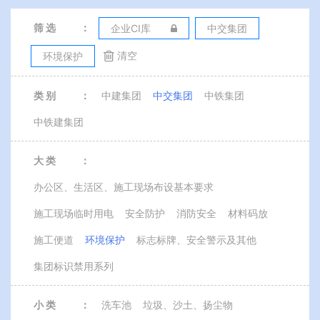
筛 选
：
企业CI库
中交集团
清空
环境保护
类 别
：
中建集团
中交集团
中铁集团
中铁建集团
大 类
：
办公区、生活区、施工现场布设基本要求
施工现场临时用电
安全防护
消防安全
材料码放
施工便道
环境保护
标志标牌、安全警示及其他
集团标识禁用系列
小 类
：
洗车池
垃圾、沙土、扬尘物