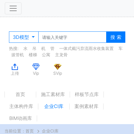
3D模型
搜 索
热搜:
水
吊
机
管
一体式截污弃流雨水收集装置
车
拔管机
楼梯
公寓
主龙骨
上传
Vip
SVip
首页
施工素材库
样板节点库
主体构件库
企业CI库
案例素材库
BIM动画库
当前位置：
首页
企业CI库