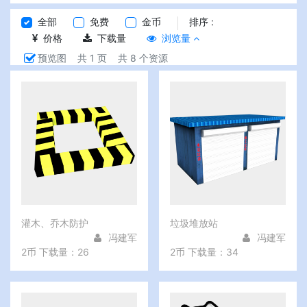
全部
免费
金币
排序 :
价格
下载量
浏览量
预览图
共 1 页
共 8 个资源
灌木、乔木防护
垃圾堆放站
冯建军
冯建军
2币
下载量：26
2币
下载量：34