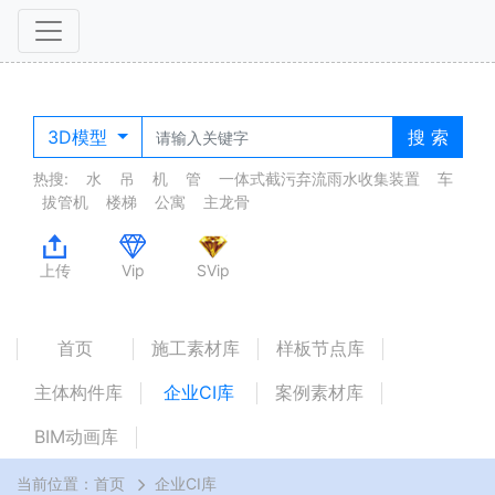
3D模型
搜 索
热搜:
水
吊
机
管
一体式截污弃流雨水收集装置
车
拔管机
楼梯
公寓
主龙骨
上传
Vip
SVip
首页
施工素材库
样板节点库
主体构件库
企业CI库
案例素材库
BIM动画库
当前位置：
首页
企业CI库