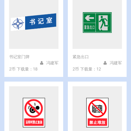
书记室门牌
紧急出口
冯建军
冯建军
2币
下载量：18
2币
下载量：12