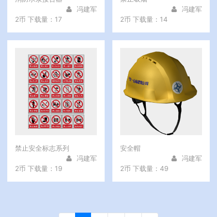
冯建军
冯建军
2币
下载量：17
2币
下载量：14
禁止安全标志系列
安全帽
冯建军
冯建军
2币
下载量：19
2币
下载量：49