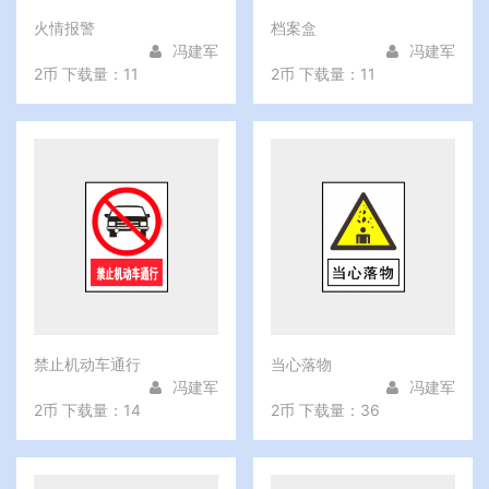
火情报警
档案盒
冯建军
冯建军
2币
下载量：11
2币
下载量：11
禁止机动车通行
当心落物
冯建军
冯建军
2币
下载量：14
2币
下载量：36