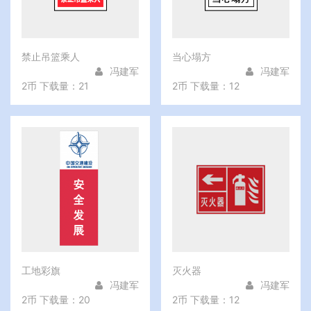
禁止吊篮乘人
当心塌方
冯建军
冯建军
2币
下载量：21
2币
下载量：12
工地彩旗
灭火器
冯建军
冯建军
2币
下载量：20
2币
下载量：12