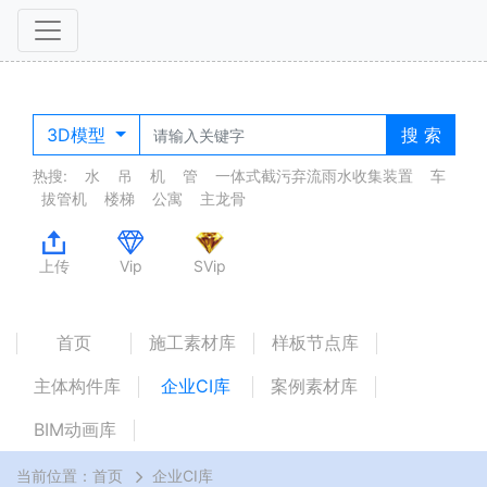
3D模型
搜 索
热搜:
水
吊
机
管
一体式截污弃流雨水收集装置
车
拔管机
楼梯
公寓
主龙骨
上传
Vip
SVip
首页
施工素材库
样板节点库
主体构件库
企业CI库
案例素材库
BIM动画库
当前位置：
首页
企业CI库