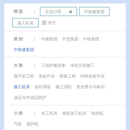
筛 选
：
企业CI库
中铁建集团
清空
施工机具
类 别
：
中建集团
中交集团
中铁集团
中铁建集团
大 类
：
工地外貌形象
绿色文明施工
脚手架工程
高处作业
模板工程
特种设备作业
施工机具
临时用电
施工消防
安全警示与标识
成品与半成品防护
小 类
：
木工机具
钢筋加工机具
电焊机
气瓶
搅拌机