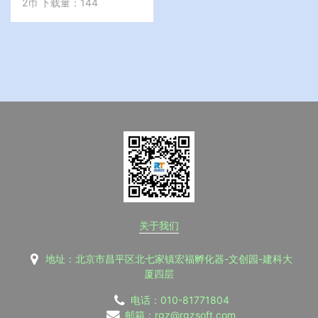
2币
下载量：144
关于我们
地址：北京市昌平区北七家镇宏福孵化器-文创园-建科大
厦四层
电话：010-81771804
邮箱：rgz@rgzsoft.com