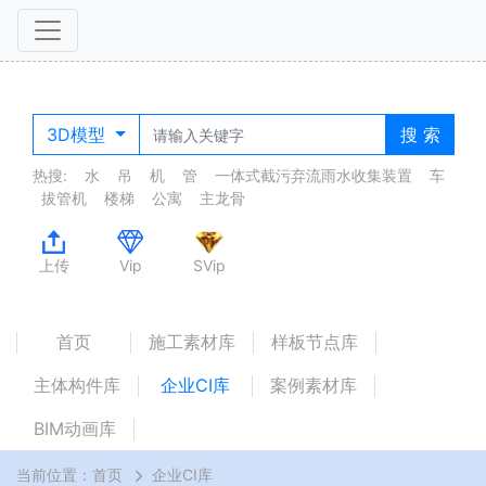
3D模型
搜 索
热搜:
水
吊
机
管
一体式截污弃流雨水收集装置
车
拔管机
楼梯
公寓
主龙骨
上传
Vip
SVip
首页
施工素材库
样板节点库
主体构件库
企业CI库
案例素材库
BIM动画库
当前位置：
首页
企业CI库