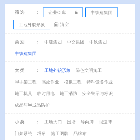
筛 选
：
企业CI库
中铁建集团
清空
工地外貌形象
类 别
：
中建集团
中交集团
中铁集团
中铁建集团
大 类
：
工地外貌形象
绿色文明施工
脚手架工程
高处作业
模板工程
特种设备作业
施工机具
临时用电
施工消防
安全警示与标识
成品与半成品防护
小 类
：
工地大门
围墙
导向牌
限速牌
门禁系统
塔吊
施工图牌
品牌布