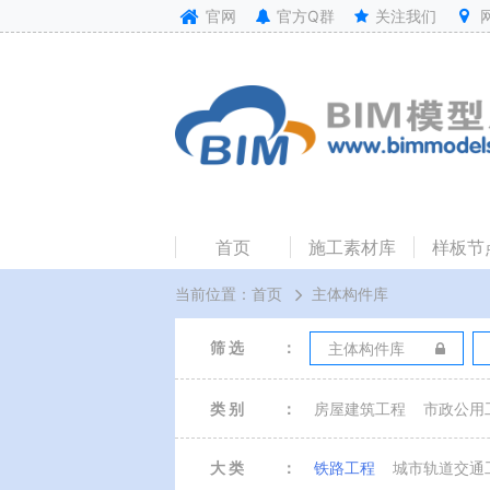
官网
官方Q群
关注我们
首页
施工素材库
样板节
当前位置：
首页
主体构件库
筛 选
：
主体构件库
类 别
：
房屋建筑工程
市政公用
大 类
：
铁路工程
城市轨道交通