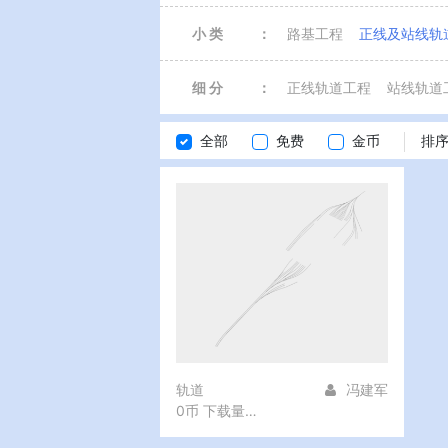
小 类
：
路基工程
正线及站线轨
细 分
：
正线轨道工程
站线轨道
全部
免费
金币
排序 
轨道
冯建军
0币
下载量：71