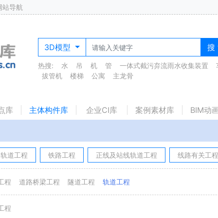
网站导航
3D模型
搜
热搜:
水
吊
机
管
一体式截污弃流雨水收集装置
拔管机
楼梯
公寓
主龙骨
点库
主体构件库
企业CI库
案例素材库
BIM动
轨道工程
铁路工程
正线及站线轨道工程
线路有关工
工程
道路桥梁工程
隧道工程
轨道工程
工程