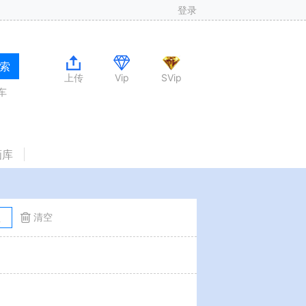
登录
 索
上传
Vip
SVip
车
画库
清空
程