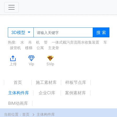
3D模型
搜 索
热搜:
水
吊
机
管
一体式截污弃流雨水收集装置
车
拔管机
楼梯
公寓
主龙骨
上传
Vip
SVip
首页
施工素材库
样板节点库
主体构件库
企业CI库
案例素材库
BIM动画库
当前位置：
首页
主体构件库