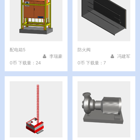
配电箱5
防火阀
李瑞豪
冯建军
0币
下载量：24
0币
下载量：7