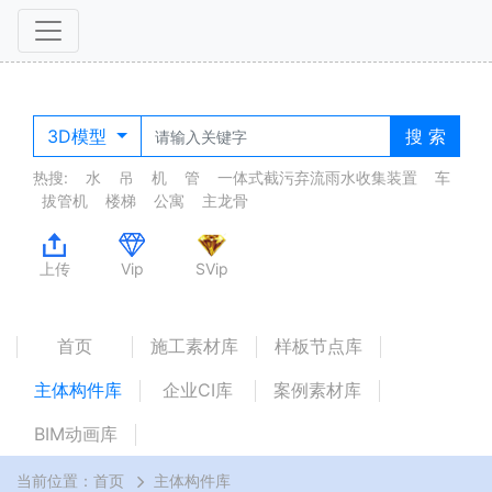
3D模型
搜 索
热搜:
水
吊
机
管
一体式截污弃流雨水收集装置
车
拔管机
楼梯
公寓
主龙骨
上传
Vip
SVip
首页
施工素材库
样板节点库
主体构件库
企业CI库
案例素材库
BIM动画库
当前位置：
首页
主体构件库