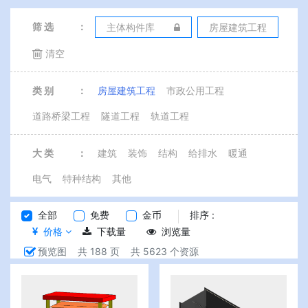
筛 选
：
主体构件库
房屋建筑工程
清空
类 别
：
房屋建筑工程
市政公用工程
道路桥梁工程
隧道工程
轨道工程
大 类
：
建筑
装饰
结构
给排水
暖通
电气
特种结构
其他
全部
免费
金币
排序 :
价格
下载量
浏览量
预览图
共 188 页
共 5623 个资源