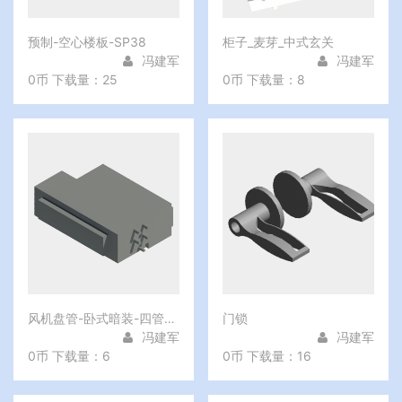
预制-空心楼板-SP38
柜子_麦芽_中式玄关
冯建军
冯建军
0币
下载量：25
0币
下载量：8
风机盘管-卧式暗装-四管式-背部回风-右接
门锁
冯建军
冯建军
0币
下载量：6
0币
下载量：16