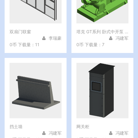
双扇门联窗
塔克 GT系列 卧式中开泵 _74166
李瑞豪
冯建军
0币
下载量：11
0币
下载量：7
挡土墙
网关柜
冯建军
冯建军