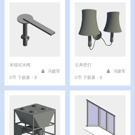
末端试水阀
古典壁灯
冯建军
冯建军
0币
下载量：8
0币
下载量：6