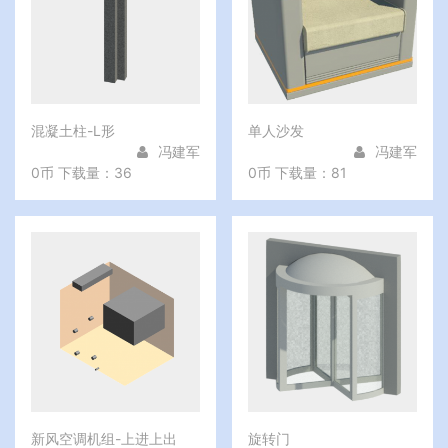
混凝土柱-L形
单人沙发
冯建军
冯建军
0币
下载量：36
0币
下载量：81
新风空调机组-上进上出
旋转门