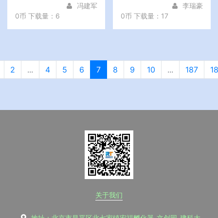
冯建军
李瑞豪
0币
下载量：6
0币
下载量：17
2
...
4
5
6
7
8
9
10
...
187
1
关于我们
地址：北京市昌平区北七家镇宏福孵化器-文创园-建科大