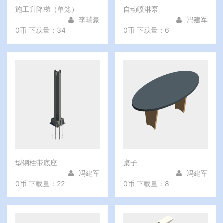
施工升降梯（单笼）
自动喷淋泵
李瑞豪
冯建军
0币
下载量：34
0币
下载量：6
型钢柱带底座
桌子
冯建军
冯建军
0币
下载量：22
0币
下载量：8