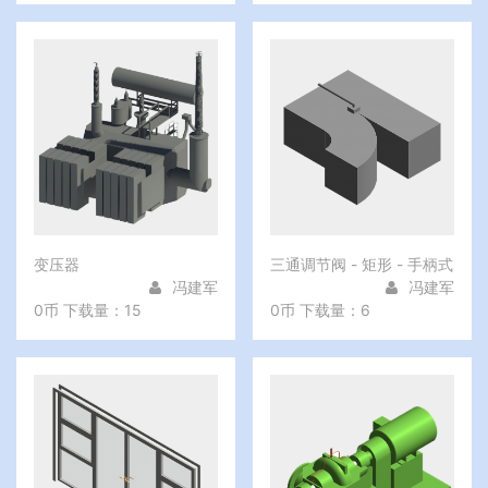
变压器
三通调节阀 - 矩形 - 手柄式
冯建军
冯建军
0币
下载量：15
0币
下载量：6