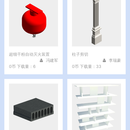
超细干粉自动灭火装置
柱子剪切
冯建军
李瑞豪
0币
下载量：6
0币
下载量：33