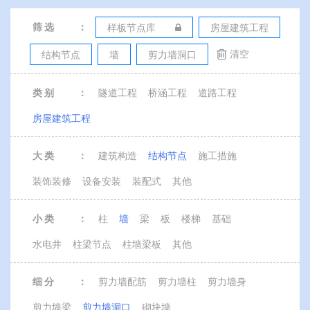
筛 选
：
样板节点库
房屋建筑工程
清空
结构节点
墙
剪力墙洞口
类 别
：
隧道工程
桥涵工程
道路工程
房屋建筑工程
大 类
：
建筑构造
结构节点
施工措施
装饰装修
设备安装
装配式
其他
小 类
：
柱
墙
梁
板
楼梯
基础
水电井
柱梁节点
柱墙梁板
其他
细 分
：
剪力墙配筋
剪力墙柱
剪力墙身
剪力墙梁
剪力墙洞口
砌块墙