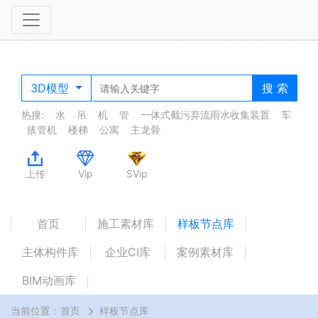
3D模型
搜 索
热搜:
水
吊
机
管
一体式截污弃流雨水收集装置
车
拔管机
楼梯
公寓
主龙骨
上传
Vip
SVip
首页
施工素材库
样板节点库
主体构件库
企业CI库
案例素材库
BIM动画库
当前位置：
首页
样板节点库