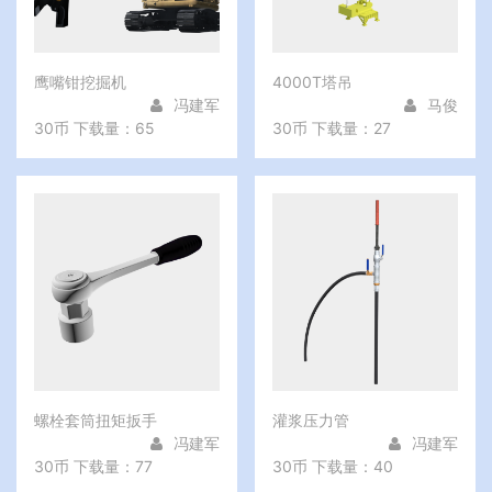
鹰嘴钳挖掘机
4000T塔吊
冯建军
马俊
30币
下载量：65
30币
下载量：27
螺栓套筒扭矩扳手
灌浆压力管
冯建军
冯建军
30币
下载量：77
30币
下载量：40