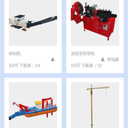
铣刨机
波纹管制管机
李瑞豪
50币
下载量：34
50币
下载量：12