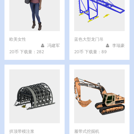
欧美女性
蓝色大型龙门吊
冯建军
李瑞豪
20币
下载量：282
20币
下载量：89
拱顶带模注浆
履带式挖掘机