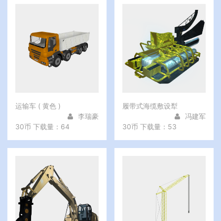
运输车 ( 黄色 )
履带式海缆敷设犁
李瑞豪
冯建军
30币
下载量：64
30币
下载量：53