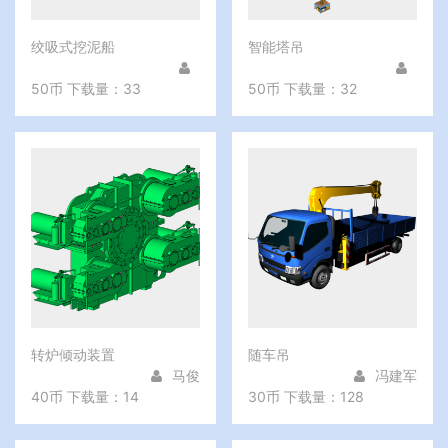
绞吸式挖泥船
智能塔吊
50币
下载量：33
50币
下载量：32
转炉倾动装置
随车吊
马俊
冯建军
40币
下载量：14
30币
下载量：128