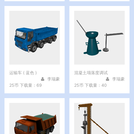
运输车 ( 蓝色 )
混凝土塌落度调试
李瑞豪
李瑞豪
25币
下载量：69
25币
下载量：40