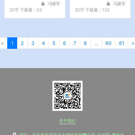
冯建军
冯建军
20币
下载量：52
20币
下载量：132
«
1
2
3
4
5
6
7
8
...
60
61
»
关于我们
地址：北京市昌平区北七家镇宏福孵化器-文创园-建科大