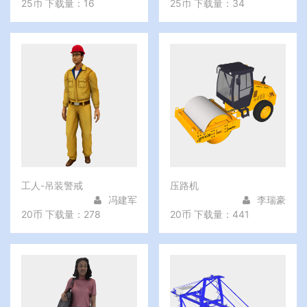
25币
下载量：16
25币
下载量：34
工人-吊装警戒
压路机
冯建军
李瑞豪
20币
下载量：278
20币
下载量：441