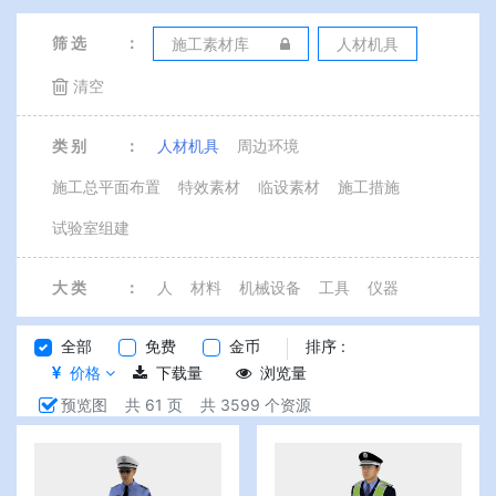
筛 选
：
施工素材库
人材机具
清空
类 别
：
人材机具
周边环境
施工总平面布置
特效素材
临设素材
施工措施
试验室组建
大 类
：
人
材料
机械设备
工具
仪器
全部
免费
金币
排序 :
价格
下载量
浏览量
预览图
共 61 页
共 3599 个资源