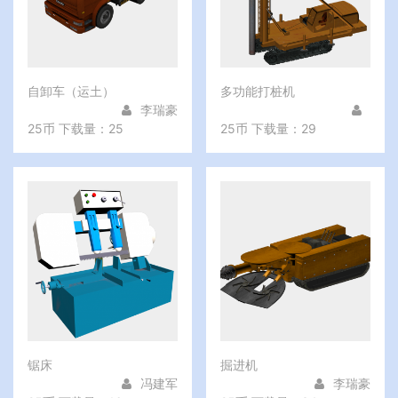
自卸车（运土）
多功能打桩机
李瑞豪
25币
下载量：25
25币
下载量：29
锯床
掘进机
冯建军
李瑞豪