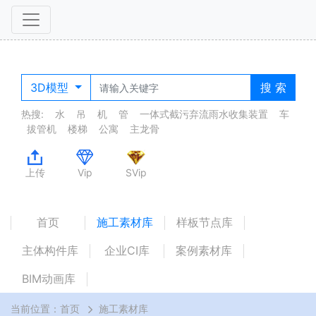
3D模型
搜 索
热搜:
水
吊
机
管
一体式截污弃流雨水收集装置
车
拔管机
楼梯
公寓
主龙骨
上传
Vip
SVip
首页
施工素材库
样板节点库
主体构件库
企业CI库
案例素材库
BIM动画库
当前位置：
首页
施工素材库